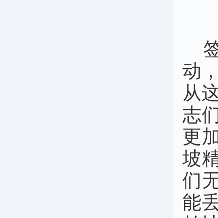
动
从
志
更
坡
们
能