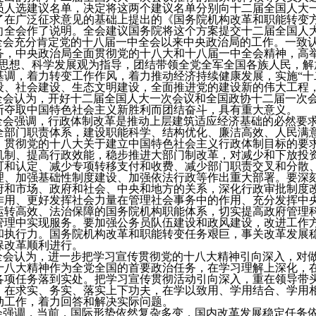
员人选建议名单，决定将这两个建议名单分别向十二届全国人大
了在广泛征求意见的基础上提出的《国务院机构改革和职能转变
向全会作了说明。全会建议国务院将这个方案提交十二届全国人
全会充分肯定党的十八届一中全会以来中央政治局的工作。一致
务，中央政治局全面贯彻党的十八大和十八届一中全会精神，高
要思想、科学发展观为指导，团结带领全党全军全国各族人民，
基调，着力转变工作作风，着力推动经济持续健康发展，实施“十
设、社会建设、生态文明建设，全面推进党的建设新的伟大工程
全会认为，开好十二届全国人大一次会议和全国政协十二届一次
断夺取中国特色社会主义新胜利而团结奋斗，具有重大意义。
全会强调，行政体制改革是推动上层建筑适应经济基础的必然要
全部门职责体系，建设职能科学、结构优化、廉洁高效、人民满
，贯彻党的十八大关于建立中国特色社会主义行政体制目标的要
机制、提高行政效能，稳步推进大部门制改革，对减少和下放投
可和认定、减少专项转移支付和收费、减少部门职责交叉和分散
理、加强基础性制度建设、加强依法行政等作出重大部署。要深
府和市场、政府和社会、中央和地方的关系，深化行政审批制度
作用、更好发挥社会力量在管理社会事务中的作用、充分发挥中
运转高效、法治保障的国务院机构职能体系，切实提高政府管理
管理中实现服务。要加强公务员队伍建设和政风建设，改进工作
和执行力。国务院机构改革和职能转变任务艰巨，事关改革发展
保改革顺利进行。
全会认为，进一步把学习宣传贯彻党的十八大精神引向深入，对
十八大精神作为全党全国的首要政治任务，在学习理解上深化，
各项任务落到实处。把学习宣传贯彻活动引向深入，重在领导带
，在求实、务实、落实上下功夫，在学以致用、学用结合、学用
动工作，着力回答和解决实际问题。
会强调，当前，国际形势依然复杂多变，国内改革发展稳定任务