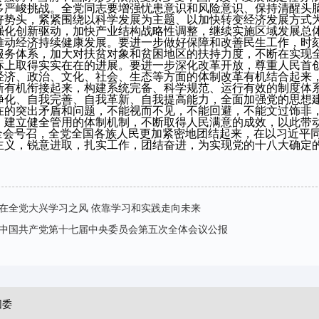
多严峻挑战。全党同志要增强忧患意识和风险意识、保持清醒头
好势头，紧紧围绕以科学发展为主题、以加快转变经济发展方式
强化创新驱动，加快产业结构战略性调整，继续实施区域发展总
推动经济持续健康发展。要进一步做好保障和改善民生工作，时
服务体系，加大对扶贫对象和贫困地区的扶持力度，不断在实现
标上取得实实在在的进展。要进一步深化改革开放，尊重人民首
经济、政治、文化、社会、生态等方面的体制改革有机结合起来
新有机衔接起来，构建系统完备、科学规范、运行有效的制度体
净化、自我完善、自我革新、自我提高能力，全面加强党的思想
在的突出矛盾和问题，不能视而不见，不能回避，不能文过饰非
，建立健全管用的体制机制，不断取得人民满意的成效，以此带
全会号召，全党全国各族人民更加紧密地团结起来，在以习近平
主义，锐意进取，扎实工作，团结奋进，为实现党的十八大确定
在全党大兴学习之风 依靠学习和实践走向未来
中国共产党第十七届中央委员会第五次全体会议公报
团委