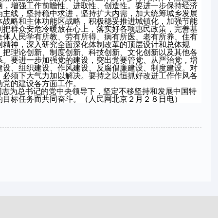
脑，增强工作前瞻性、进取性、创造性。要进一步保持经济
为主线，坚持稳中求进，坚持扩大内需，加大统筹城乡发展
体战略和主体功能区战略，积极稳妥推进城镇化，加强节能
刻把群众安危冷暖放在心上，落实好各项惠民政策，完善基
全体人民学有所教、劳有所得、病有所医、老有所养、住有
创精神，深入研究全面深化体制改革的顶层设计和总体规
，把理论创新、制度创新、科技创新、文化创新以及其他各
系。要进一步加强党的建设，突出党要管党、从严治党，增
建设、组织建设、作风建设、反腐倡廉建设、制度建设。对
，必须下大气力加以解决。要持之以恒抓好改进工作作风各
动党的建设各方面工作。
同志为总书记的党中央领导下，坚定不移坚持和发展中国特
的目标任务而共同奋斗。（人民网北京２月２８日电）