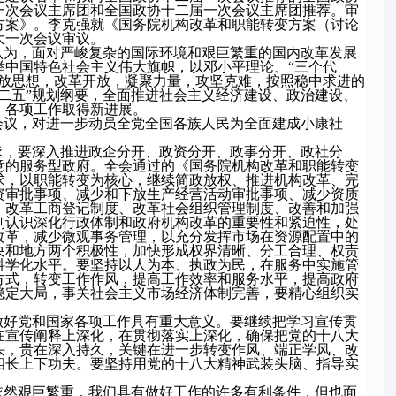
一次会议主席团和全国政协十二届一次会议主席团推荐。审
方案》。李克强就《国务院机构改革和职能转变方案（讨论
大一次会议审议。
认为，面对严峻复杂的国际环境和艰巨繁重的国内改革发展
举中国特色社会主义伟大旗帜，以邓小平理论、“三个代
解放思想，改革开放，凝聚力量，攻坚克难，按照稳中求进的
二五”规划纲要，全面推进社会主义经济建设、政治建设、
，各项工作取得新进展。
会议，对进一步动员全党全国各族人民为全面建成小康社
求，要深入推进政企分开、政资分开、政事分开、政社分
意的服务型政府。全会通过的《国务院机构改革和职能转变
求，以职能转变为核心，继续简政放权、推进机构改革、完
资审批事项、减少和下放生产经营活动审批事项、减少资质
、改革工商登记制度、改革社会组织管理制度、改善和加强
刻认识深化行政体制和政府机构改革的重要性和紧迫性，处
改革，减少微观事务管理，以充分发挥市场在资源配置中的
央和地方两个积极性，加快形成权界清晰、分工合理、权责
科学化水平。要坚持以人为本、执政为民，在服务中实施管
方式，转变工作作风，提高工作效率和服务水平，提高政府
稳定大局，事关社会主义市场经济体制完善，要精心组织实
做好党和国家各项工作具有重大意义。要继续把学习宣传贯
在宣传阐释上深化，在贯彻落实上深化，确保把党的十八大
头，贵在深入持久，关键在进一步转变作风、端正学风、改
相长上下功夫。要坚持用党的十八大精神武装头脑、指导实
依然艰巨繁重，我们具有做好工作的许多有利条件，但也面