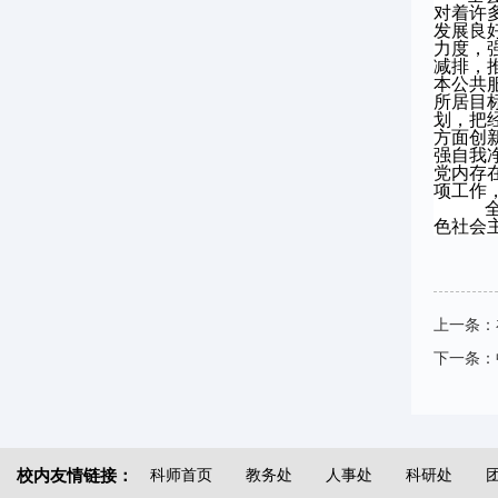
对着许
发展良
力度，
减排，
本公共
所居目
划，把
方面创
强自我
党内存
项工作
色社会
上一条：
下一条：
校内友情链接：
科师首页
教务处
人事处
科研处