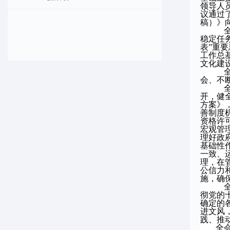
领导人
议通过
稿）》
稳定任
表”重
工作总
文化建
会、不
开，健
方案》
善制度
资格许
宏观管
理好政
基础性
一致、
理，在
公信力
施，确
彻党的
确定的
进文风
践、推
全